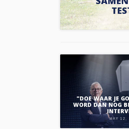
SAMEN
TES
"DOE WAAR JE GO
WORD DAN NOG BE
INTERV
MAY 12,