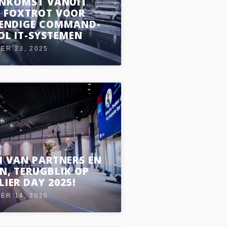
NKOMST VANUIT
 FOXTROT VOOR
ENDIGE COMMAND-
L IT-SYSTEMEN
ER 23, 2025
M VAN PARTNERS EN
, TERUGBLIK OP
IER DAY 2025!
ER 14, 2025