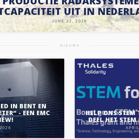
 PRODUCTIE RADARSYSTEME
TCAPACITEIT UIT IN NEDER
JUNE 22, 2026
NIEUWS
ED IN BENT EN
TER“ - EEN EMC
HELP ONS STEM 
IEW!
DEEL HET STEM 
 2026
APRIL