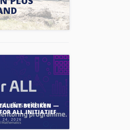
N PLUS
LAND
TALENT BEREIKEN —
FOR ALL INITIATIEF
 24, 2026