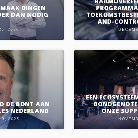
RAAMOVEREE
 "MAAK DINGEN
PROGRAMMA
DER DAN NODIG
TOEKOMSTBEST
AND-CONTRO
6, 2026
DECEMB
EEN ECOSYSTEE
TO DE BONT AAN
BONDGENOTEN
LES NEDERLAND
ONZE SUPPL
9, 2025
NOVEMB