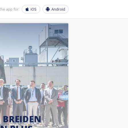
he app for:
iOS
Android
E BREIDEN