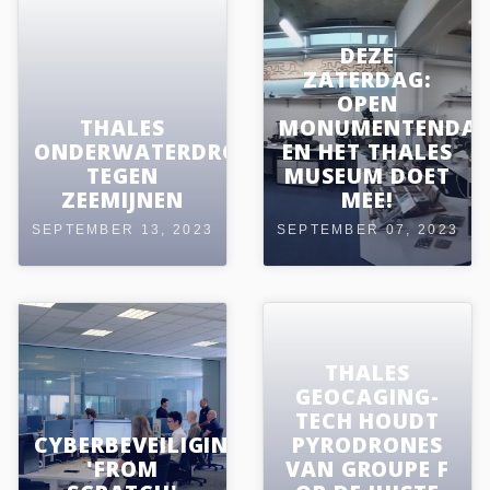
DEZE
ZATERDAG:
OPEN
THALES
MONUMENTENDA
ONDERWATERDRONE
EN HET THALES
TEGEN
MUSEUM DOET
ZEEMIJNEN
MEE!
SEPTEMBER 13, 2023
SEPTEMBER 07, 2023
THALES
GEOCAGING-
TECH HOUDT
CYBERBEVEILIGING
PYRODRONES
'FROM
VAN GROUPE F