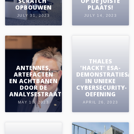
SCRATCH'
OP DE JUISTE
OPBOUWEN
PLAATS!
JULY 31, 2023
JULY 14, 2023
THALES
ANTENNES,
'HACKT' ESA-
ARTEFACTEN
DEMONSTRATIESAT
EN ACHTBANEN
IN UNIEKE
DOOR DE
CYBERSECURITY-
ANALYSESTRAAT
OEFENING
MAY 10, 2023
APRIL 26, 2023