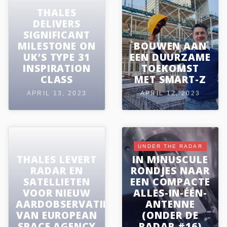
THALES
DELIVERS
SIGNIFICANT
MILESTONE ON
BOUWEN AAN
UK’S TYPE 31
EEN DUURZAME
INSPIRATION
TOEKOMST
CLASS
MET SMART-Z
APRIL 13, 2023
APRIL 12, 2023
UNDER THE RADAR
THALES LEVERT
IN MINUSCULE
RADAR EN
RONDJES NAAR
SATELLIETEN
EEN COMPACTE
VOOR NIEUW
ALLES-IN-ÉÉN-
AARDOBSERVATIEPROGRAMMA
ANTENNE
VAN EUROPEAN
(ONDER DE
SPACE AGENCY
RADAR #16)